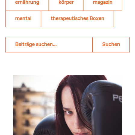
ernährung
körper
magazin
mental
therapeutisches Boxen
Beiträge
Suchen
suchen