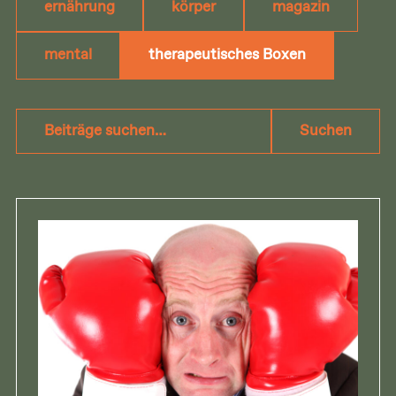
ernährung
körper
magazin
mental
therapeutisches Boxen
Beiträge
Suchen
suchen