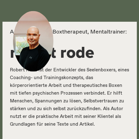
Im wingwave® Coaching werden diese Techniken erklärt und
verarbeiten.
gemeinsam eingeübt, sodass sie auch im Alltag – etwa vor
wichtigen Terminen, in belastenden Situationen oder zur
mentalen Stabilisierung – unterstützend eingesetzt werden
Autor, Körper- & Boxtherapeut, Mentaltrainer:
können.
robert rode
Robert Rode ist der Entwickler des Seelenboxers, eines
Coaching- und Trainingskonzepts, das
körperorientierte Arbeit und therapeutisches Boxen
mit tiefen psychischen Prozessen verbindet. Er hilft
Menschen, Spannungen zu lösen, Selbstvertrauen zu
stärken und zu sich selbst zurückzufinden. Als Autor
nutzt er die praktische Arbeit mit seiner Klientel als
Grundlagen für seine Texte und Artikel.